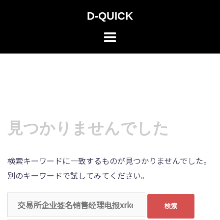
コ
D-QUICK
ン
テ
ン
ツ
へ
ス
キ
ッ
見つかりませんでした
プ
検索キーワードに一致するものが見つかりませんでした。
別のキーワードで試してみてください。
検
索: