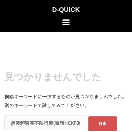
コ
D-QUICK
ン
テ
ン
ツ
へ
ス
キ
ッ
見つかりませんでした
プ
検索キーワードに一致するものが見つかりませんでした。
別のキーワードで試してみてください。
検
索: