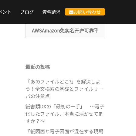
ベント
ブログ
資料請求
お問い合わせ
検
索:
最近の投稿
「あのファイルどこ?」を解決しよ
う！全文検索の基礎とファイルサー
バの注意点
紙書類DXの「最初の一手」 ～電子
化したファイル、本当に活かせてま
すか？～
「紙図面と電子図面が混在する現場