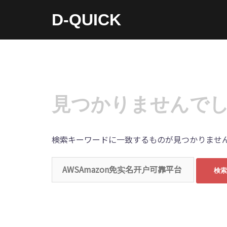
コ
D-QUICK
ン
テ
ン
ツ
へ
ス
見つかりませんで
キ
ッ
検索キーワードに一致するものが見つかりません
プ
検
索: