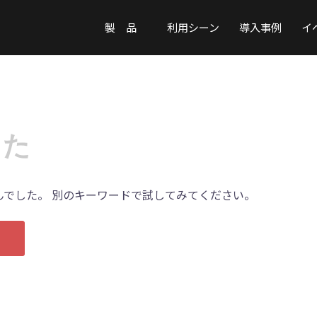
製 品
利用シーン
導入事例
イ
した
でした。 別のキーワードで試してみてください。