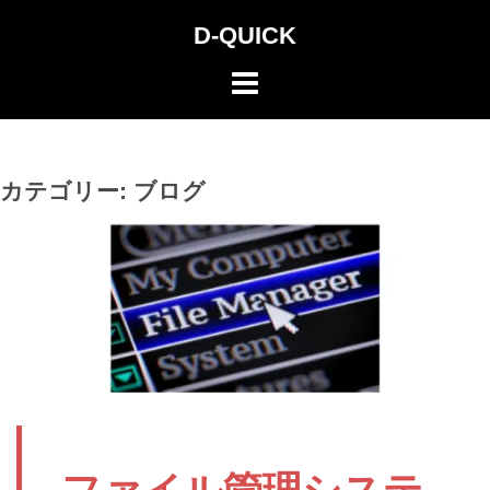
コ
D-QUICK
ン
テ
ン
ツ
へ
カテゴリー:
ブログ
ス
キ
ッ
プ