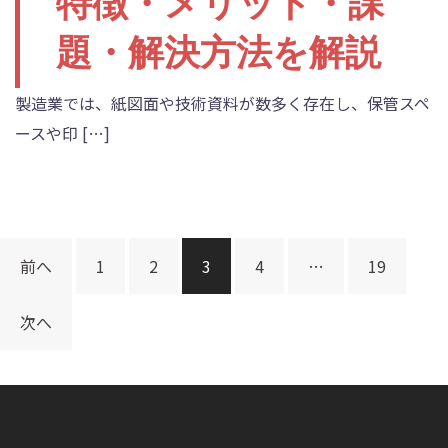
特徴・メリット・課
題・解決方法を解説
製造業では、紙図面や技術資料が数多く存在し、保管スペ
ースや印 […]
前へ
1
2
3
4
…
19
投
稿
次へ
の
ペ
ー
ジ