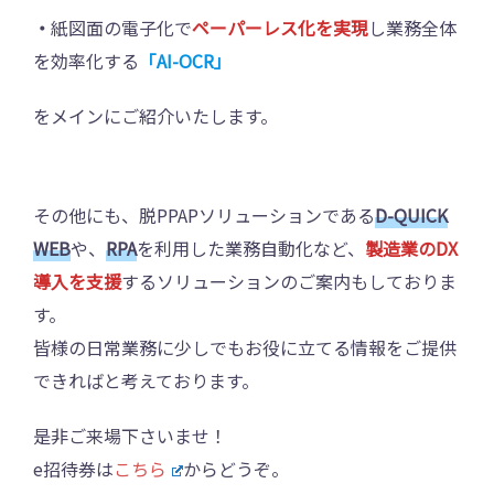
・
紙図面の電子化で
ペーパーレス化を実現
し業務全体
を効率化する
「AI-OCR」
をメインにご紹介いたします。
その他にも、脱PPAPソリューションである
D-QUICK
WEB
や、
RPA
を利用した業務自動化など、
製造業のDX
導入を支援
するソリューションのご案内もしておりま
す。
皆様の日常業務に少しでもお役に立てる情報をご提供
できればと考えております。
是非ご来場下さいませ！
e招待券は
こちら
からどうぞ。