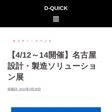
コ
D-QUICK
ン
テ
ン
ツ
へ
セミナー・イベント
ス
【4/12～14開催】名古屋
キ
ッ
設計・製造ソリューショ
プ
ン展
投稿日:
2023年3月29日