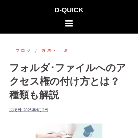
コ
D-QUICK
ン
テ
ン
ツ
へ
ブログ
方法・手法
ス
フォルダ･ファイルへのア
キ
ッ
クセス権の付け方とは？
プ
種類も解説
投稿日:
2025年4月2日