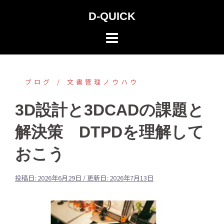
コ
D-QUICK
ン
テ
ン
ツ
へ
ブログ
文書管理ノウハウ
ス
3D設計と3DCADの課題と
キ
ッ
解決策 DTPDを理解して
プ
おこう
投稿日:
2026年6月29日
/ 更新日:
2026年7月13日