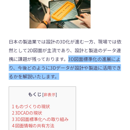
日本の製造業では設計の3D化が進む一方、現場では依
然として2D図面が主流であり、設計と製造のデータ連
携に課題が残っております。
3D図面標準化の進展によ
り、今後どのように3Dデータが設計や製造に活用でき
るかを解説いたします。
もくじ
[
非表示
]
1
ものづくりの現状
2
3DCADの現状
3
3D図面標準化への取り組み
4
図面情報の共有方法