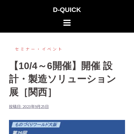
コ
D-QUICK
ン
テ
ン
ツ
へ
セミナー・イベント
ス
【10/4～6開催】開催 設
キ
ッ
計・製造ソリューション
プ
展［関西］
投稿日:
2023年9月25日