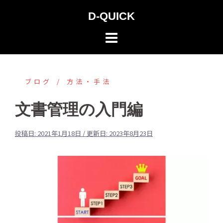
コ
D-QUICK
ン
テ
ン
ツ
へ
ブログ
方法・手法
ス
文書管理の入門編
キ
ッ
投稿日:
2021年1月18日
/ 更新日:
2023年8月23日
プ