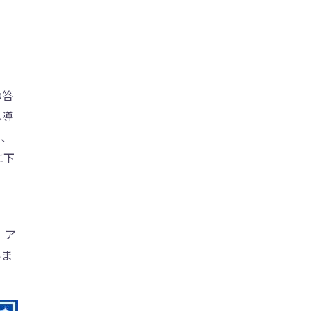
の答
へ導
り、
に下
ま
。ア
いま