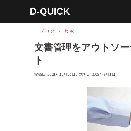
コ
D-QUICK
ン
テ
ン
ブログ
比較
ツ
文書管理をアウトソー
へ
ス
ト
キ
ッ
投稿日:
2021年12月20日
/ 更新日:
2023年3月1日
プ