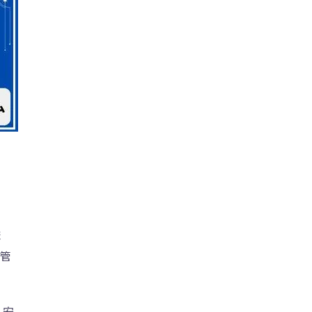
ま
書管
・安