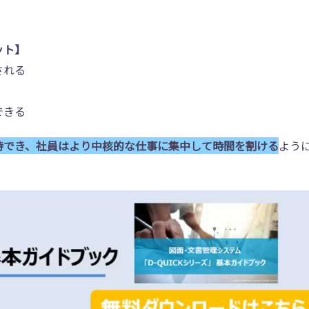
ット】
される
できる
待でき、社員はより中核的な仕事に集中して時間を割ける
よう