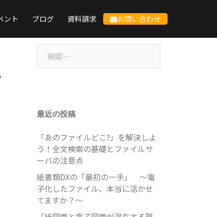
ベント
ブログ
資料請求
お問い合わせ
検
索:
ッ
最近の投稿
「あのファイルどこ?」を解決しよ
う！全文検索の基礎とファイルサ
ーバの注意点
紙書類DXの「最初の一手」 ～電
子化したファイル、本当に活かせ
てますか？～
「紙図面と電子図面が混在する現