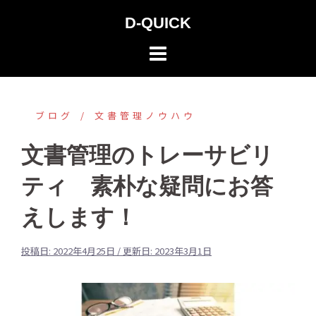
コ
D-QUICK
ン
テ
ン
ツ
へ
ブログ
文書管理ノウハウ
ス
文書管理のトレーサビリ
キ
ッ
ティ 素朴な疑問にお答
プ
えします！
投稿日:
2022年4月25日
/ 更新日:
2023年3月1日