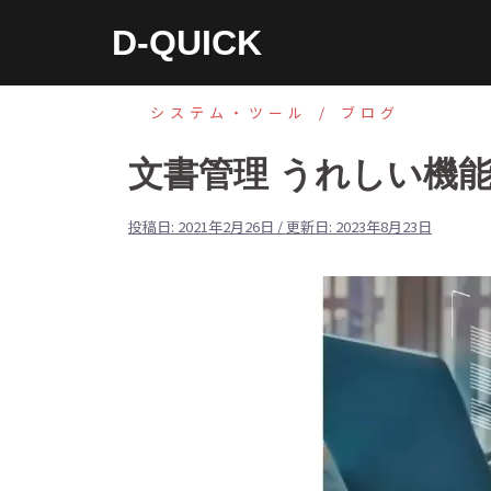
コ
D-QUICK
ン
テ
ン
システム・ツール
ブログ
ツ
文書管理 うれしい機
へ
ス
投稿日:
2021年2月26日
/ 更新日:
2023年8月23日
キ
ッ
プ