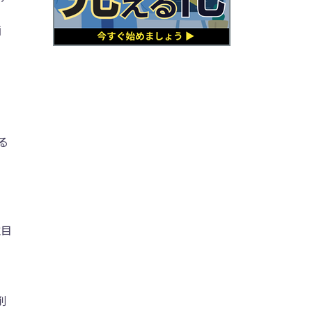
画
る
注目
削