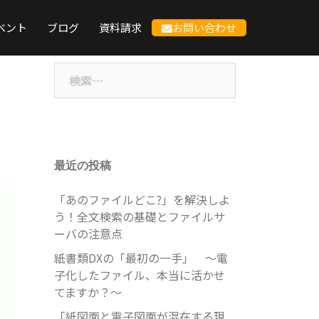
ベント
ブログ
資料請求
お問い合わせ
検
索:
最近の投稿
「あのファイルどこ?」を解決しよ
う！全文検索の基礎とファイルサ
ーバの注意点
紙書類DXの「最初の一手」 ～電
子化したファイル、本当に活かせ
てますか？～
「紙図面と電子図面が混在する現